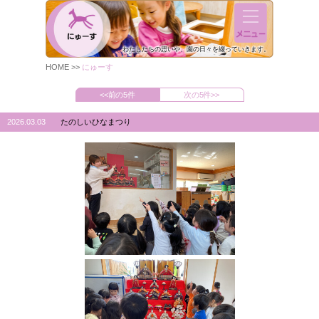
わたしたちの思いや、
園の日々を綴っていきます。
HOME
にゅーす
<<前の5件
次の5件>>
2026.03.03
たのしいひなまつり