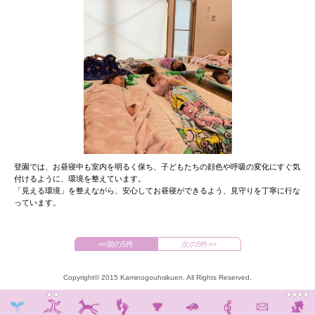
登園では、お昼寝中も室内を明るく保ち、子どもたちの顔色や呼吸の変化にすぐ気
付けるように、環境を整えています。
「見える環境」を整えながら、安心してお昼寝ができるよう、見守りを丁寧に行な
っています。
<<前の5件
次の5件>>
Copyright© 2015 Kaminogouhoikuen. All Rights Reserved.
要・歴史
方針
募集要項・職員処遇
エントリーフォーム
園長の声
先輩の声